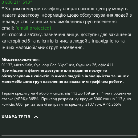
0 800 211 513*
отримання рекламних матеріалів каналами
* За цим номером телефону оператори кол-центру можуть
дистанційного електронного обслуговування, а саме
надати додаткову інформацію щодо обслуговування людей з
шляхом направлення відповідного звернення на
інвалідністю та інших маломобільних груп населення
адресу електронної пошти Товариства.
email:
[email protected]
7. Можливі витрати на сплату споживачем
платежів за користування споживчим кредитом
Усі способи зв’язку, зазначені вище, доступні для захищеної
залежать від обраного споживачем способу сплати.
категорії осіб та клієнтів із числа людей з інвалідністю та
Кредитодавець не вимагає від клієнтів здійснення будь-
інших маломобільних груп населення.
яких додаткових оплат при внесенні позичальником
платежів за кредитним договором не залежно від
Місцезнаходження:
обраного способу погашення заборгованості, разом з
01133, місто Київ, бульвар Лесі Українки, будинок 26, офіс 411
Приміщення фізично доступне для надання послуг та
тим, оплату комісій за здійснення платежу можуть
обслуговування клієнтів із числа людей з інвалідністю та інших
передбачати банки, компанії та організації, через яких
маломобільних груп населення за вказаним графіком роботи.
позичальник здійснює платіж/переказ коштів.
8. Ініціювання споживачем продовження (лонгації,
Термін кредиту на 4 або 6 місяців: від 113 до 169 днів. Річна процентна
пролонгації) строку погашення споживчого кредиту
ставка (APR%): 365%. Приклад розрахунку: кредит 3000 грн на 113 днів -
(строку виконання грошового зобов'язання)/строку
комісія: 600 грн, загальні витрати по кредиту: 3107 грн, APR: 365%
кредитування/строку дії договору про споживчий
кредит може здійснюватися без змін або зі зміною умов
ХМАРА ТЕГІВ
попередньо укладеного договору, в тому числі в бік
погіршення для споживача. Перелік та цифрове
значення умов, що підлягають зміні за договором про