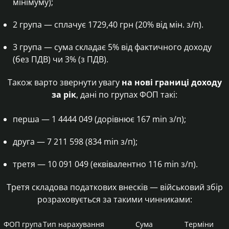
мінімуму);
2 група — сплачує 1729,40 грн (20% від мін. з/п).
3 група — сума складає 5% від фактичного доходу
(без ПДВ) чи 3% (з ПДВ).
Також варто звернути увагу
на нові границі доходу
за рік
, дані по групах ФОП такі:
перша — 1 4444 049 (дорівнює 167 min з/п);
друга — 7 211 598 (834 min з/п);
третя — 10 091 049 (еквівалентно 116 min з/п).
Третя складова податкових внесків — військовий збір
розраховується за такими чинниками:
ФОП група
Тип нарахування
Сума
Терміни