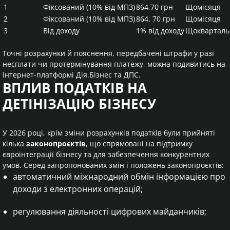
1
Фіксований (10% від МПЗ)
864,70 грн
Щомісяця
2
Фіксований (10% від МПЗ)
864, 70 грн
Щомісяця
3
Від доходу
1% від доходу
Щокварталь
Точні розрахунки й пояснення, передбачені штрафи у разі
несплати чи протермінування платежу, можна подивитись на
інтернет-платформі Дія.Бізнес та ДПС.
ВПЛИВ ПОДАТКІВ НА
ДЕТІНІЗАЦІЮ БІЗНЕСУ
У 2026 році, крім зміни розрахунків податків були прийняті
кілька
законопроєктів
, що спрямовані на підтримку
євроінтеграції бізнесу та для забезпечення конкурентних
умов. Серед запропонованих змін і положень законопроєктів:
автоматичний міжнародний обмін інформацією про
доходи з електронних операцій;
регулювання діяльності цифрових майданчиків;