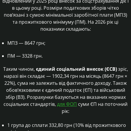
Відновлений у 2025 році внесок за соцстрахування діє і
в цьому році. Розміри податкових зборів чітко
пов’язані з сумою мінімальної заробітної плати (МПЗ)
та прожиткового мінімуму (ПМ). На 2026 рік ці
показники складають:
МПЗ — 8647 грн;
ПМ — 3328 грн.
Таким чином,
єдиний соціальний внесок (ЄСВ)
зріс,
наразі він складає — 1902,34 грн на місяць (8647 грн ×
22%), сума не залежить від фактичного доходу. Також
обов’язковими є єдиний податок (ЄП) та військовий
збір (ВЗ). Розрахунки базуються на вказаних нормах
соціальних стандартів,
для ФОП
суми ЄП на поточний
рік:
1 група до сплати 332,80 грн (10% від прожиткового