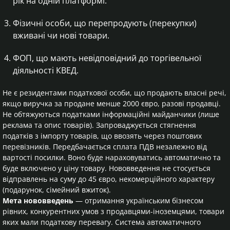
рік на одній платформі.
Фізичні особи, що перепродують (перекупки)
вживані чи нові товари.
ФОП, що мають невідповідний до торгівельної
діяльності КВЕД.
Не є резидентами податкової особи, що продають власні речі,
якщо виручка за продане менше 2000 євро, разові продавці.
Не обтяжуються податками інформаційні майданчики (лише
реклама та опис товарів). Запроваджується стягнення
податків з імпорту товарів, що ввозять через поштових
перевізників. Передбачається сплата ПДВ незалежно від
вартості посилки. Воно буде нараховуватись автоматично та
буде включено у ціну товару. Нововведення не стосується
відправлень на суму до 45 євро, некомерційного характеру
(подарунок, сімейний вжиток).
Мета нововведень
— отримання українським бізнесом
рівних, конкурентних умов з продавцями-іноземцями, товари
яких мали податкову перевагу. Система автоматичного