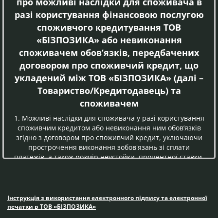
про можливі наслідки для споживача в
разі користування фінансовою послугою
споживчого кредитування ТОВ
«БІЗПОЗИКА» або невиконання
споживачем обов’язків, передбачених
договором про споживчий кредит, що
укладений між ТОВ «БІЗПОЗИКА» (далі –
Товариство/Кредитодавець) та
споживачем
1. Можливі наслідки для споживача у разі користування
споживчим кредитом або невиконання ним обов’язків
згідно з договором про споживчий кредит, уключаючи
прострочення виконання зобов'язань зі сплати
платежів, а також розмір неустойки, процентної ставки,
інших платежів, які застосовуються чи стягуються у
разі невиконання зобов’язання за договором про
споживчий кредит:
Інструкція з використання електронного підпису та електронної
1.1. Відповідальність за прострочення виконання
печатки в ТОВ «БІЗПОЗИКА»
та/або невиконання умов договору: