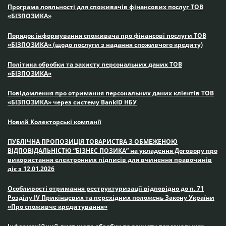
Програма лояльності для споживачів фінансових послуг ТОВ
«БІЗПОЗИКА»
Порядок інформування споживача про фінансові послуги ТОВ
«БІЗПОЗИКА» (щодо послуги з надання споживчого кредиту)
Політика обробки та захисту персональних даних ТОВ
«БІЗПОЗИКА»
Повідомлення про отримання персональних даних клієнтів ТОВ
«БІЗПОЗИКА» через систему BankID НБУ
Новий Колекторські компанії
ПУБЛІЧНА ПРОПОЗИЦІЯ ТОВАРИСТВА З ОБМЕЖЕНОЮ
ВІДПОВІДАЛЬНІСТЮ “БІЗНЕС ПОЗИКА” на укладення Договору про
використання електронних підписів для вчинення правочинів
діє з 12.01.2026
Особливості отримання реструктуризації відповідно до п. 71
Розділу IV Прикінцевих та перехідних положень Закону України
«Про споживче кредитування»