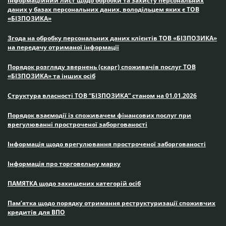
Інформаційний лист щодо обробки та захисту персональних
даних у базах персональних даних, володільцем яких є ТОВ
«БІЗПОЗИКА»
Згода на обробку персональних даних клієнтів ТОВ «БІЗПОЗИКА»
на передачу отриманої інформації
Порядок розгляду звернень (скарг) споживачів послуг ТОВ
«БІЗПОЗИКА» та інших осіб
Структура власності ТОВ “БІЗПОЗИКА” станом на 01.01.2026
Порядок взаємодії із споживачем фінансових послуг при
врегулюванні простроченої заборгованості
Інформація щодо врегулювання простроченої заборгованості
Інформація про торговельну марку
ПАМЯТКА щодо захищених категорій осіб
Пам’ятка щодо порядку отримання реструктуризації споживчих
кредитів для ВПО