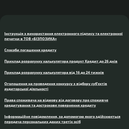
Інструкція з використання електронного підпису та електронної
печатки в ТОВ «БІЗПОЗИКА»
Способи погашення кредиту
Приклад розрахунку калькулятора продукт Кредит до 26 днів
Приклад розрахунку калькулятора від 16 до 24 тижнів
Оголошення на проведення конкурсу з відбору суб’єктів
аудиторської діяльності
Права споживача на відмову від договору про споживче
кредитування та дострокове повернення кредиту
Інформаційне повідомлення, за допомогою якого здійснюється
передача персональних даних третіх осіб