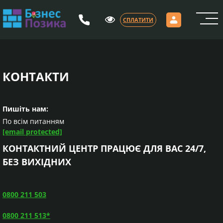
СПЛАТИТИ
Головна
Як отримати кредит
Як сплатити
КОНТАКТИ
Кредит на 4 місяці з оплатою раз в два тижні
Кредит на 6 місяців з оплатою раз в два тижні
Кредити під 0,01%
Довідка
Пишіть нам:
Протидія шахрайству
По всім питанням
Блог
[email protected]
Відгуки
КОНТАКТНИЙ ЦЕНТР ПРАЦЮЄ ДЛЯ ВАС 24/7,
Архів
Контакти
БЕЗ ВИХІДНИХ
РУС
УКР
0800 211 503
0800 211 513*