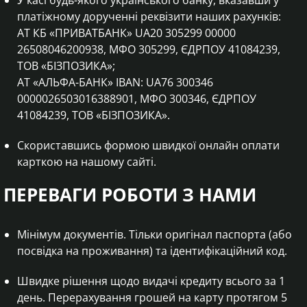
У касі будь-якого українського банку, вказавши у
платіжному дорученні реквізити наших рахунків:
АТ КБ «ПРИВАТБАНК» UA20 305299 00000
26508046200938, МФО 305299, ЄДРПОУ 41084239,
ТОВ «БІЗПОЗИКА»;
АТ «АЛЬФА-БАНК» IBAN: UA76 300346
0000026503016388901, МФО 300346, ЄДРПОУ
41084239, ТОВ «БІЗПОЗИКА».
Скориставшись формою швидкої онлайн оплати
карткою на нашому сайті.
ПЕРЕВАГИ РОБОТИ З НАМИ
Мінімум документів. Тільки оригінал паспорта (або
посвідка на проживання) та ідентифікаційний код.
Швидке рішення щодо видачі кредиту всього за 1
день. Перерахування грошей на карту протягом 5