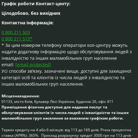
умовах споживач має право розглянути альтернативні
Графік роботи Контакт-центу:
різновиди споживчих кредитів та фінансових установ.
Цілодобово, без вихідних
5. Кредитодавець має право вносити зміни до
укладених зі споживачами договорів про споживчий
Контактна інформація:
кредит тільки за згодою сторін.
0 800 211 503
6. Споживач має можливість відмовитися від
0 800 211 513*
отримання рекламних матеріалів каналами
* За цим номером телефону оператори кол-центру можуть
дистанційного електронного обслуговування, а саме
надати додаткову інформацію щодо обслуговування людей з
шляхом направлення відповідного звернення на
інвалідністю та інших маломобільних груп населення
адресу електронної пошти Товариства.
email:
[email protected]
7. Можливі витрати на сплату споживачем
платежів за користування споживчим кредитом
Усі способи зв’язку, зазначені вище, доступні для захищеної
залежать від обраного споживачем способу сплати.
категорії осіб та клієнтів із числа людей з інвалідністю та
Кредитодавець не вимагає від клієнтів здійснення будь-
інших маломобільних груп населення.
яких додаткових оплат при внесенні позичальником
платежів за кредитним договором не залежно від
Місцезнаходження:
обраного способу погашення заборгованості, разом з
01133, місто Київ, бульвар Лесі Українки, будинок 26, офіс 411
Приміщення фізично доступне для надання послуг та
тим, оплату комісій за здійснення платежу можуть
обслуговування клієнтів із числа людей з інвалідністю та інших
передбачати банки, компанії та організації, через яких
маломобільних груп населення за вказаним графіком роботи.
позичальник здійснює платіж/переказ коштів.
8. Ініціювання споживачем продовження (лонгації,
Термін кредиту на 4 або 6 місяців: від 113 до 169 днів. Річна процентна
пролонгації) строку погашення споживчого кредиту
ставка (APR%): 365%. Приклад розрахунку: кредит 3000 грн на 113 днів -