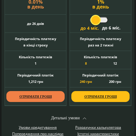
0.01
%
1
%
в день
в день
до 26 днів
до 6 міс.
до 4 міс.
Періодичність платежу
Періодичність платежу
в кінці строку
раз на 2 тижні
Кількість платежів
Кількість платежів
1
8
12
Періодичний платіж
Періодичний платіж
1,212
грн
240
грн
200
грн
ОТРИМАТИ ГРОШІ
ОТРИМАТИ ГРОШІ
Детальні умови
Умови кредитування
Розрахунки калькулятора
Попередження про наслідки
Істотні характеристики