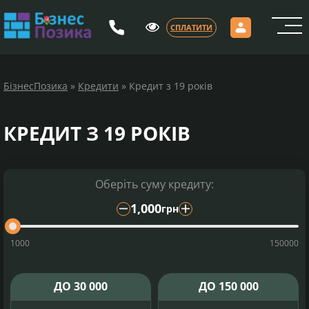
СПЛАТИТИ
Головна
Як отримати кредит
БiзнесПозика
»
Кредити
»
Кредит з 19 років
Як сплатити
Кредит на 4 місяці з оплатою раз в два тижні
Кредит на 6 місяців з оплатою раз в два тижні
КРЕДИТ З 19 РОКІВ
Кредити під 0,01%
Довідка
Протидія шахрайству
Блог
Оберіть суму кредиту:
Відгуки
1,000
Архів
грн
Контакти
1000
150000
РУС
УКР
ДО
30 000
ДО
150 000