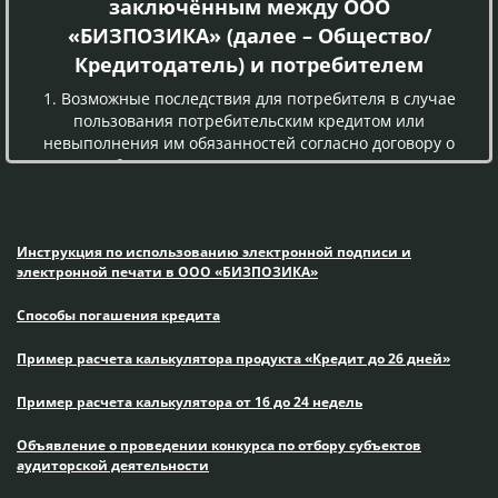
заключённым между ООО
«БИЗПОЗИКА» (далее – Общество/
Кредитодатель) и потребителем
1. Возможные последствия для потребителя в случае
пользования потребительским кредитом или
невыполнения им обязанностей согласно договору о
потребительском кредите, включая просрочку
исполнения обязательств по уплате платежей, а также
размер неустойки, процентной ставки, иных платежей,
которые применяются или взимаются в случае
Инструкция по использованию электронной подписи и
невыполнения обязательства по договору о
электронной печати в ООО «БИЗПОЗИКА»
потребительском кредите:
1.1. Ответственность за просрочку исполнения и/
Способы погашения кредита
или невыполнение условий договора:
По договору о предоставлении кредита по продукту
Пример расчета калькулятора продукта «Кредит до 26 дней»
«Кредит до 26 дней»:
• Согласно п. 7.5. Договора о предоставлении кредита:
Пример расчета калькулятора от 16 до 24 недель
«В случае просрочки исполнения Заёмщиком
денежного обязательства по уплате процентов за
Объявление о проведении конкурса по отбору субъектов
аудиторской деятельности
пользование Кредитом и/или Комиссии и/или суммы
Кредита в установленные Договором сроки, на