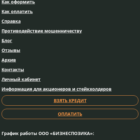
Как оформить
к Договору, и не может быть увеличена по
договорённости Сторон.»
Как оплатить
1.2. Право финансового учреждения в
Справка
определённых договором случаях требовать
Противодействие мошенничеству
досрочного погашения платежей по кредиту и
возмещения убытков, причинённых ему нарушением
Блог
обязательства:
Отзывы
По договору о предоставлении кредита по продукту
«Кредит 4/6 месяцев»:
Архив
• Согласно п. 5.3.11.1 Договора:
Контакты
«Кредитодатель имеет право в случае, если будут
иметь место любые или все возможные случаи
Личный кабинет
невыполнения Заёмщиком взятых на себя
Информация для акционеров и стейкхолдеров
обязанностей и несоблюдения условий,
предусмотренных этим Договором, требовать возврата
ВЗЯТЬ КРЕДИТ
суммы Кредита, уплаты всей суммы начисленных
Процентов за пользование Кредитом и Комиссии (если
ОПЛАТИТЬ
Комиссия не была уплачена Заёмщиком ранее), в
полном объёме, в случае просрочки уплаты части
долга по Кредиту и/или Процентов за пользование
Кредитом и/или Комиссии на срок, превышающий
График работы ООО «БИЗНЕСПОЗИКА»:
один календарный месяц;»