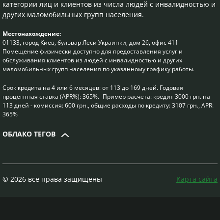
категории лиц и клиентов из числа людей с инвалидностью и
6. Потребитель имеет возможность отказаться от
других маломобильных групп населения.
получения рекламных материалов каналами
дистанционного электронного обслуживания, а именно
Местонахождение:
путём направления соответствующего обращения на
01133, город Киев, бульвар Леси Украинки, дом 26, офис 411
адрес электронной почты Общества.
Помещение физически доступно для предоставления услуг и
7. Возможные расходы на уплату потребителем
обслуживания клиентов из людей с инвалидностью и других
платежей за пользование потребительским кредитом
маломобильных групп населения по указанному графику работы.
зависят от выбранного потребителем способа оплаты.
Кредитодатель не требует от клиентов осуществления
Срок кредита на 4 или 6 месяцев: от 113 до 169 дней. Годовая
каких-либо дополнительных оплат при внесении
процентная ставка (APR%): 365%. Пример расчета: кредит 3000 грн. на
113 дней - комиссия: 600 грн., общие расходы по кредиту: 3107 грн., APR:
заёмщиком платежей по кредитному договору
365%
независимо от выбранного способа погашения
задолженности, вместе с тем, оплату комиссий за
ОБЛАКО ТЕГОВ
осуществление платежа могут предусматривать банки,
компании и организации, через которые заёмщик
осуществляет платёж/перевод средств.
8. Инициирование потребителем продления
(лонгации, пролонгации) срока погашения
© 2026 все права защищены
Карта сайта
потребительского кредита (срока исполнения
денежного обязательства)/срока кредитования/срока
действия договора о потребительском кредите может
осуществляться без изменений либо с изменением