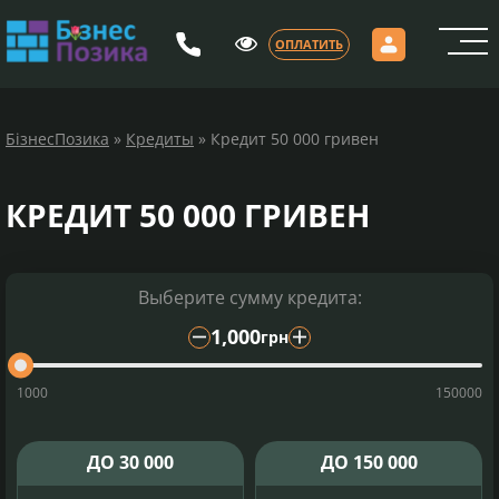
ОПЛАТИТЬ
Главная
Как оформить
БiзнесПозика
»
Кредиты
»
Кредит 50 000 гривен
Как оплатить
Кредит на 4 месяца с оплатой раз в две недели
Кредит на 6 месяцев с оплатой раз в две недели
КРЕДИТ 50 000 ГРИВЕН
Кредит под 0,01%
Справка
Противодействие мошенничеству
Блог
Выберите сумму кредита:
Отзывы
1,000
Архив
грн
Контакты
1000
150000
РУС
УКР
ДО
30 000
ДО
150 000