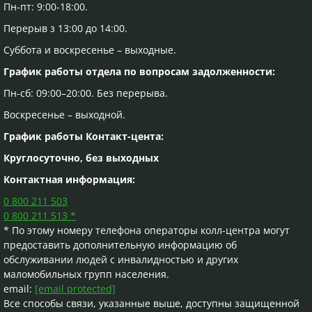
Пн-пт: 9:00-18:00.
1.3. Внесение информации в кредитное бюро,
Перерыв з 13:00 до 14:00.
формирование отрицательной кредитной истории,
которая может учитываться финансовым учреждением
Суббота и воскресенье – выходные.
при принятии решения о предоставлении кредита в
График работы отдела по вопросам задолженности:
будущем.
2. Нарушение исполнения обязательства по
Пн-сб: 09:00–20:00. Без перерыва.
возврату потребительского кредита может повлиять на
кредитную историю и осложнить получение
Воскресенье – выходной.
потребительского кредита в дальнейшем.
График работы Контакт-цента:
3. Кредитодателю запрещается требовать от
потребителя приобретения каких-либо товаров или
Круглосуточно, без выходных
услуг у Общества либо связанного с ним лица в
Контактная информация:
качестве обязательного условия предоставления
потребительского кредита.
0 800 211 503
4. Для принятия осознанного решения о
0 800 211 513 *
получении потребительского кредита на
* По этому номеру телефона операторы колл-центра могут
предложенных условиях потребитель имеет право
предоставить дополнительную информацию об
рассмотреть альтернативные виды потребительских
обслуживании людей с инвалидностью и других
кредитов и финансовых учреждений.
маломобильных групп населения.
5. Кредитодатель имеет право вносить изменения
email:
[email protected]
в заключённые с потребителями договоры о
Все способы связи, указанные выше, доступны защищенной
потребительском кредите только по согласию сторон.